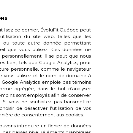
ONS
ilisez ce dernier,
ÉvoluFit Québec
peut
tilisation du site web, telles que les
tées ou toute autre donnée permettant
areil que vous utilisez. Ces données ne
er personnellement. Il se peut que nous
es tiers, tels que Google Analytics, pour
nature personnelle, comme le navigateur
ue vous utilisez et le nom de domaine à
b. Google Analytics emploie des témoins
 forme agrégée, dans le but d’analyser
 témoins sont employés afin de conserver
 Si vous ne souhaitez pas transmettre
oisir de désactiver l’utilisation de vos
nnière de consentement aux cookies.
 pouvons introduire un fichier de données
, des balises pixel (éléments graphiques