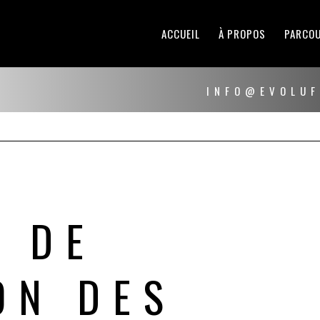
ACCUEIL
À PROPOS
PARCOU
INFO@EVOLUF
E
E DE
ON DES